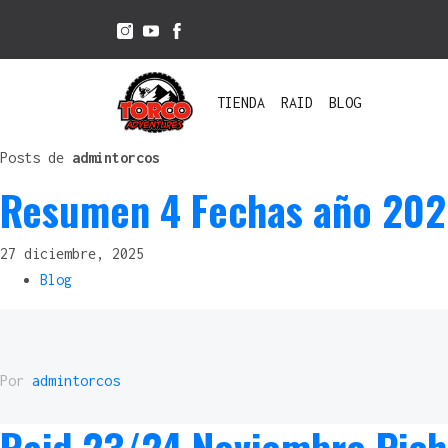
TIENDA
RAID
BLOG
Posts de
admintorcos
ACCESORIOS
BICICLETAS
CASCOS
Resumen 4 Fechas año 2025
BOLSOS
BOMBINES
BICICLETA
PUÑOS
E-BIKE
ENDURO/CROSS
27 diciembre, 2025
VARIOS
RODILLERAS
Blog
Por
admintorcos