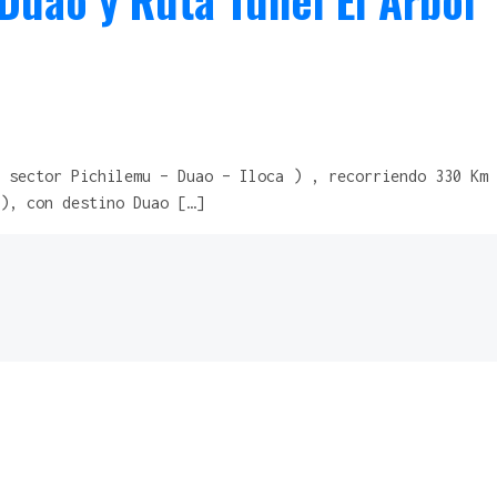
uao y Ruta Túnel El Arbol
 sector Pichilemu – Duao – Iloca ) , recorriendo 330 Km
), con destino Duao […]