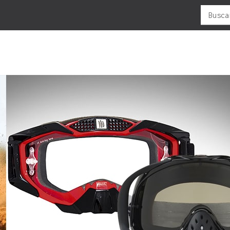
Buscar
por:
LUBRICANTES
MOTOS
NEUMATICOS
OFERTAS
R
CADENAS
ADVENTURES
ANTIPINCHAZO
F
MOTOR/2T
C -ATV
ATV
P
MOTOR/4T
CROSS
CAMARAS
P
ENDURO
ENDURO-CROSS
V
TODO TERRENO
MOUSSE
URBANA
SELLADOR-NEUMÁTICO