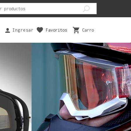
Ingresar
Favoritos
Carro
EPUESTOS
SEGURIDAD
VESTUARIOS
ILTRO AIRE
ANTIPARRAS
BOTAS
ASTILLAS FRENO
CODERAS
GUANTES
ISTONES
FAJAS
PANTALONES
ARIOS
JOFAS
POLERAS
RODILLERAS
POLERONES
TRAJES