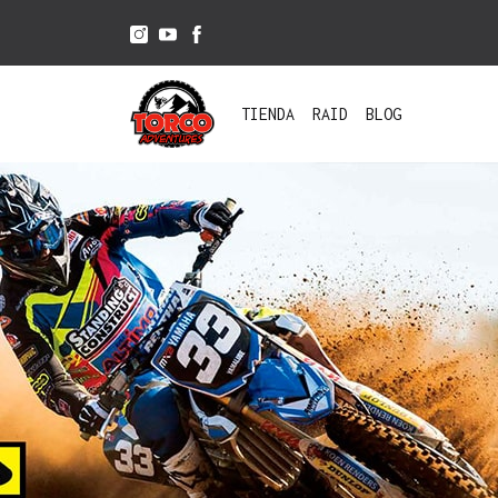
TIENDA
RAID
BLOG
ACCESORIOS
BICICLETAS
CASCOS
BOLSOS
BOMBINES
BICICLETA
PUÑOS
E-BIKE
ENDURO/CROSS
VARIOS
RODILLERAS