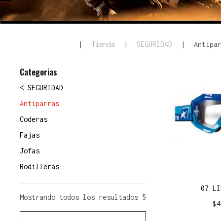
|
Tienda
|
SEGURIDAD
|
Antipa
Categorias
< SEGURIDAD
Antiparras
Coderas
Fajas
Jofas
Rodilleras
07 LI
Mostrando todos los resultados 5
$
4