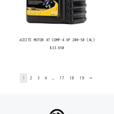
ACEITE MOTOR 4T COMP-4 XP 20W-50 (4L)
$
33.650
1
2
3
4
…
17
18
19
→