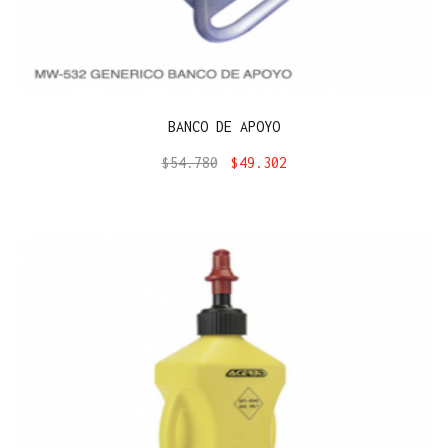
BANCO DE APOYO
$
54.780
$
49.302