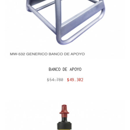
BANCO DE APOYO
$
54.780
$
49.302