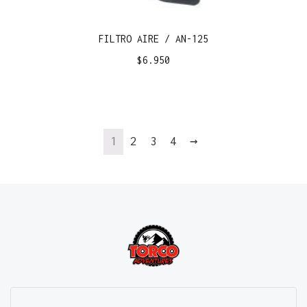
FILTRO AIRE / AN-125
$
6.950
1
2
3
4
→