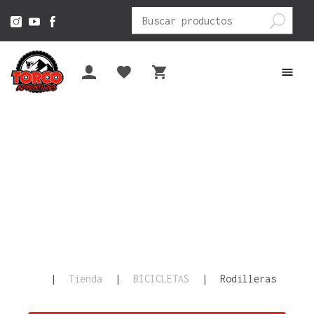
Buscar
por:
|
Tienda
|
BICICLETAS
|
Rodilleras