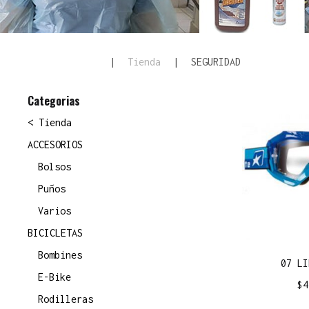
|
Tienda
|
SEGURIDAD
Categorias
< Tienda
ACCESORIOS
Bolsos
Puños
Varios
BICICLETAS
Bombines
07 LI
E-Bike
$
4
Rodilleras