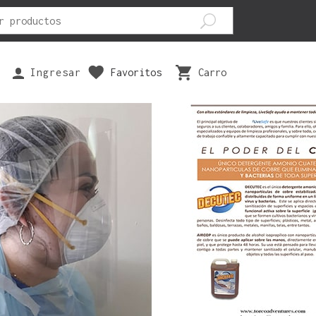
Ingresar
Favoritos
Carro
EPUESTOS
SEGURIDAD
VESTUARIOS
ILTRO AIRE
ANTIPARRAS
BOTAS
ASTILLAS FRENO
CODERAS
GUANTES
ISTONES
FAJAS
PANTALONES
ARIOS
JOFAS
POLERAS
RODILLERAS
POLERONES
TRAJES