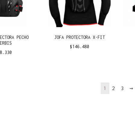
ECTORA PECHO
JOFA PROTECTORA X-FIT
ERBIS
$
146.480
8.330
1
2
3
→