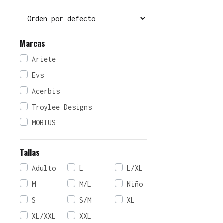
Marcas
Ariete
Evs
Acerbis
Troylee Designs
MOBIUS
Tallas
Adulto
L
L/XL
M
M/L
Niño
S
S/M
XL
XL/XXL
XXL