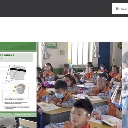
Buscar
por:
LUBRICANTES
MOTOS
NEUMATICOS
OFERTAS
R
CADENAS
ADVENTURES
ANTIPINCHAZO
F
MOTOR/2T
C -ATV
ATV
P
MOTOR/4T
CROSS
CAMARAS
P
ENDURO
ENDURO-CROSS
V
TODO TERRENO
MOUSSE
URBANA
SELLADOR-NEUMÁTICO