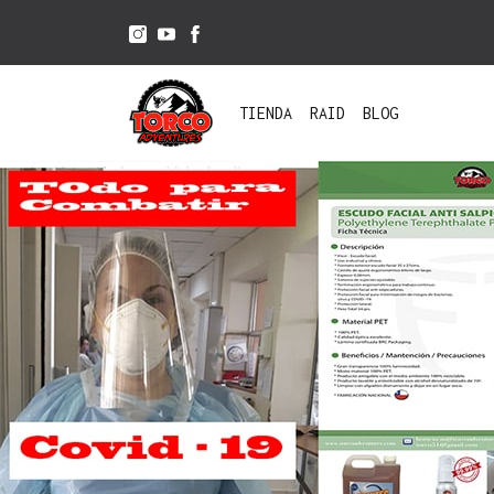
TIENDA
RAID
BLOG
ACCESORIOS
BICICLETAS
CASCOS
BOLSOS
BOMBINES
BICICLETA
PUÑOS
E-BIKE
ENDURO/CROSS
VARIOS
RODILLERAS