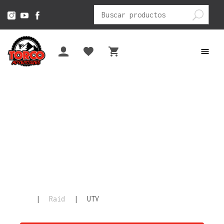
Buscar
por:
|
Raid
|
UTV