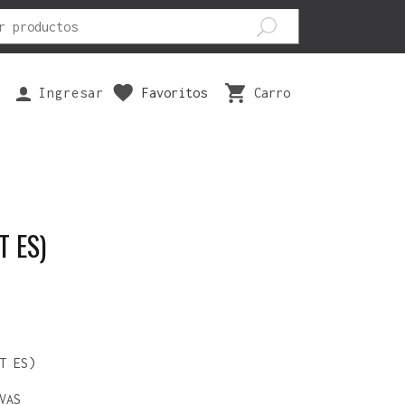
Ingresar
Favoritos
Carro
EPUESTOS
SEGURIDAD
VESTUARIOS
ILTRO AIRE
ANTIPARRAS
BOTAS
ASTILLAS FRENO
CODERAS
GUANTES
T ES)
ISTONES
FAJAS
PANTALONES
ARIOS
JOFAS
POLERAS
RODILLERAS
POLERONES
TRAJES
T ES)
VAS