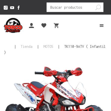
Buscar
por:
|
Tienda
|
MOTOS
|
TK110-9ATV ( Infantil
)