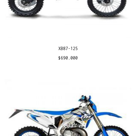
XB87-125
$
690.000