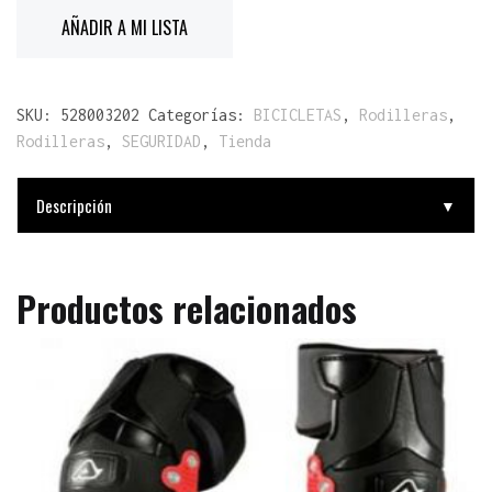
AÑADIR A MI LISTA
SKU:
528003202
Categorías:
BICICLETAS
,
Rodilleras
,
Rodilleras
,
SEGURIDAD
,
Tienda
Descripción
▼
Productos relacionados