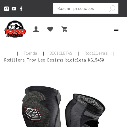
Buscar
por:
|
Tienda
|
BICICLETAS
|
Rodilleras
|
Rodillera Troy Lee Designs bicicleta KGL5450