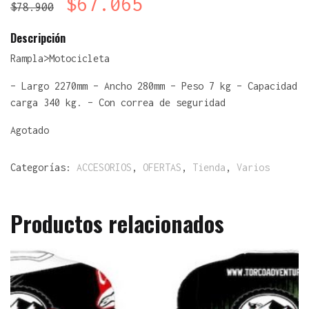
$
67.065
$
78.900
Descripción
Rampla>Motocicleta
– Largo 2270mm – Ancho 280mm – Peso 7 kg – Capacidad
carga 340 kg. – Con correa de seguridad
Agotado
Categorías:
ACCESORIOS
,
OFERTAS
,
Tienda
,
Varios
Productos relacionados