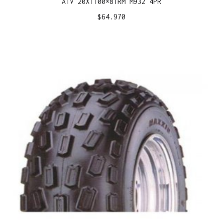
ATV 20X1100*8TRM M932 4PR
$
64.970