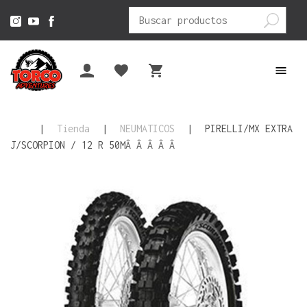
Buscar
por:
|
Tienda
|
NEUMATICOS
|
PIRELLI/MX EXTRA
J/SCORPION / 12 R 50MÂ Â Â Â Â