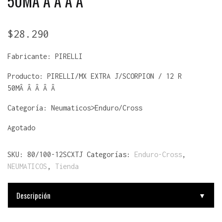
50MÂ Â Â Â Â
$
28.290
Fabricante:
PIRELLI
Producto:
PIRELLI/MX EXTRA J/SCORPION / 12 R
50MÂ Â Â Â Â
Categoría: Neumaticos>Enduro/Cross
Agotado
SKU:
80/100-12SCXTJ
Categorías:
Enduro-Cross
,
NEUMATICOS
,
Tienda
Descripción
▼