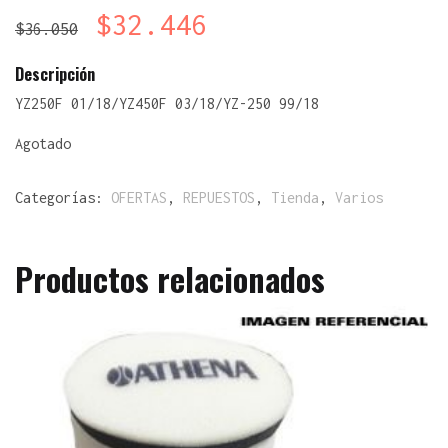
$
32.446
$
36.050
Descripción
YZ250F 01/18/YZ450F 03/18/YZ-250 99/18
Agotado
Categorías:
OFERTAS
,
REPUESTOS
,
Tienda
,
Varios
Productos relacionados