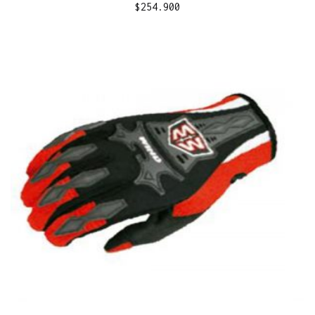
$
254.900