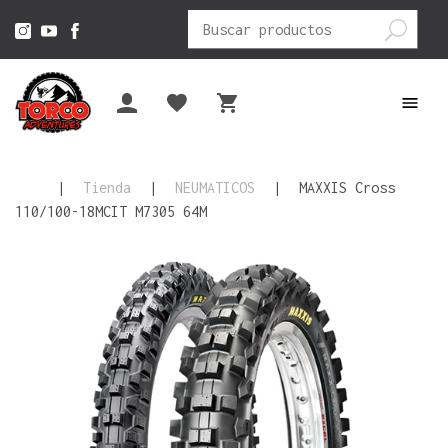
Buscar
por:
|
Tienda
|
NEUMATICOS
|
MAXXIS Cross
110/100-18MCIT M7305 64M