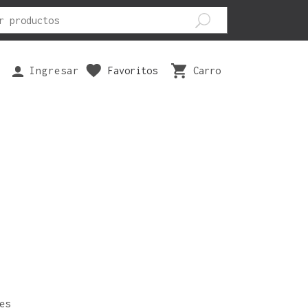
Ingresar
Favoritos
Carro
EPUESTOS
SEGURIDAD
VESTUARIOS
ILTRO AIRE
ANTIPARRAS
BOTAS
ASTILLAS FRENO
CODERAS
GUANTES
ISTONES
FAJAS
PANTALONES
ARIOS
JOFAS
POLERAS
RODILLERAS
POLERONES
TRAJES
es