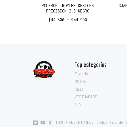
POLERON TROYLEE DESIGNS
GUA
PRECISION 2.0 NEGRO
$
44.500
–
$
44.900
Top categorías
Tienda
MOTOS
Raid
VESTUARIOS
ATV
TORCO ADVENTURES, todos los der