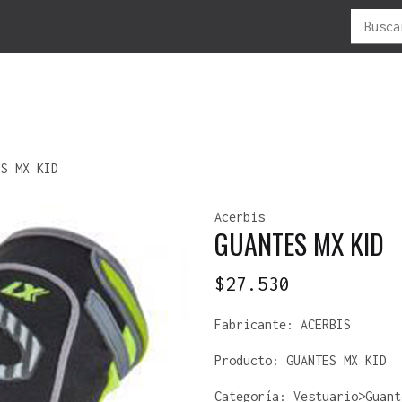
Buscar
por:
LUBRICANTES
MOTOS
NEUMATICOS
OFERTAS
R
ES MX KID
CADENAS
ADVENTURES
ANTIPINCHAZO
F
Acerbis
MOTOR/2T
C -ATV
ATV
P
GUANTES MX KID
MOTOR/4T
CROSS
CAMARAS
P
ENDURO
ENDURO-CROSS
V
$
27.530
TODO TERRENO
MOUSSE
URBANA
SELLADOR-NEUMÁTICO
Fabricante:
ACERBIS
Producto:
GUANTES MX KID
Categoría: Vestuario>Guant