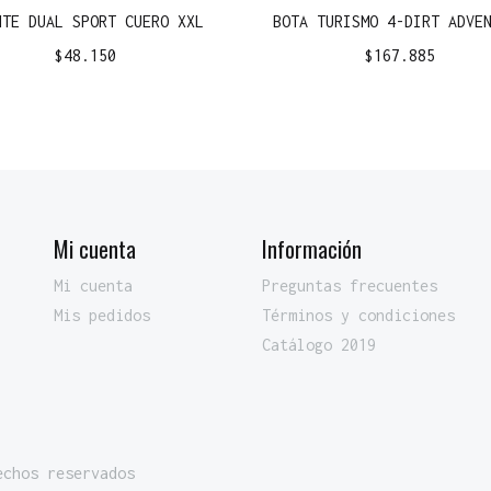
NTE DUAL SPORT CUERO XXL
BOTA TURISMO 4-DIRT ADVE
$
48.150
$
167.885
Mi cuenta
Información
Mi cuenta
Preguntas frecuentes
Mis pedidos
Términos y condiciones
Catálogo 2019
echos reservados