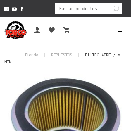
Buscar
por:
|
Tienda
|
REPUESTOS
|
FILTRO AIRE / V-
MEN