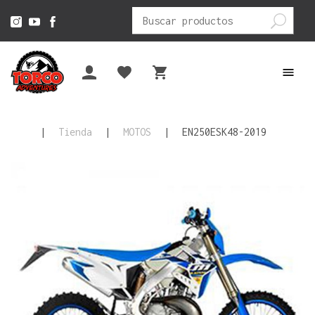
Buscar
por:
|
Tienda
|
MOTOS
|
EN250ESK48-2019