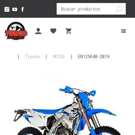
Buscar
por:
|
Tienda
|
MOTOS
|
EN125K48-2019