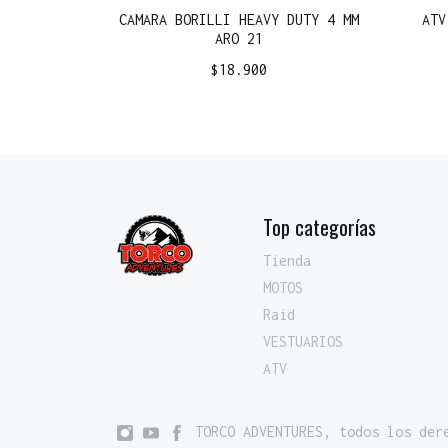
CAMARA BORILLI HEAVY DUTY 4 MM
ATV
ARO 21
$
18.900
Top categorías
Tienda
MOTOS
Raid
VESTUARIOS
ATV
TORCO ADVENTURES, todos los der