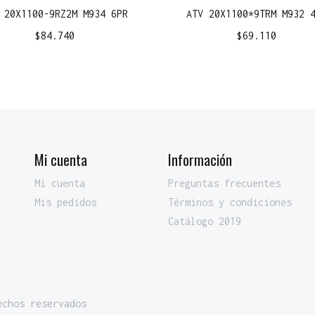
 20X1100-9RZ2M M934 6PR
ATV 20X1100*9TRM M932 
$
84.740
$
69.110
Mi cuenta
Información
Mi cuenta
Preguntas frecuentes
Mis pedidos
Términos y condiciones
Catálogo 2019
echos reservados