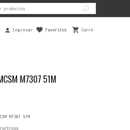
Ingresar
Favoritos
Carro
EPUESTOS
SEGURIDAD
VESTUARIOS
ILTRO AIRE
ANTIPARRAS
BOTAS
ASTILLAS FRENO
CODERAS
GUANTES
MCSM M7307 51M
ISTONES
FAJAS
PANTALONES
ARIOS
JOFAS
POLERAS
RODILLERAS
POLERONES
TRAJES
CSM M7307 51M
ro/Cross