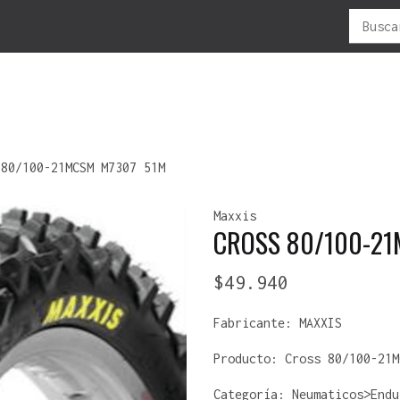
Buscar
por:
LUBRICANTES
MOTOS
NEUMATICOS
OFERTAS
R
 80/100-21MCSM M7307 51M
CADENAS
ADVENTURES
ANTIPINCHAZO
F
Maxxis
MOTOR/2T
C -ATV
ATV
P
CROSS 80/100-21
MOTOR/4T
CROSS
CAMARAS
P
ENDURO
ENDURO-CROSS
V
$
49.940
TODO TERRENO
MOUSSE
URBANA
SELLADOR-NEUMÁTICO
Fabricante:
MAXXIS
Producto:
Cross 80/100-21M
Categoría: Neumaticos>Endu