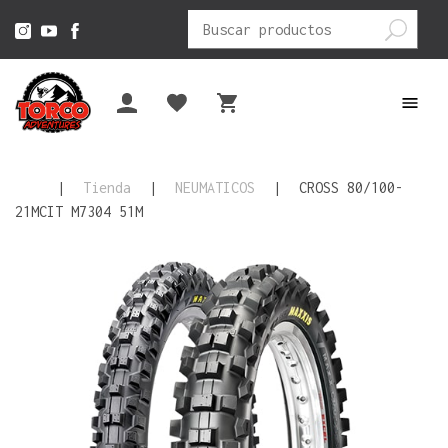
Buscar
por:
|
Tienda
|
NEUMATICOS
|
CROSS 80/100-
21MCIT M7304 51M