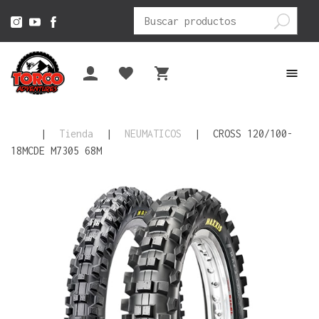
Buscar
por:
|
Tienda
|
NEUMATICOS
|
CROSS 120/100-
18MCDE M7305 68M