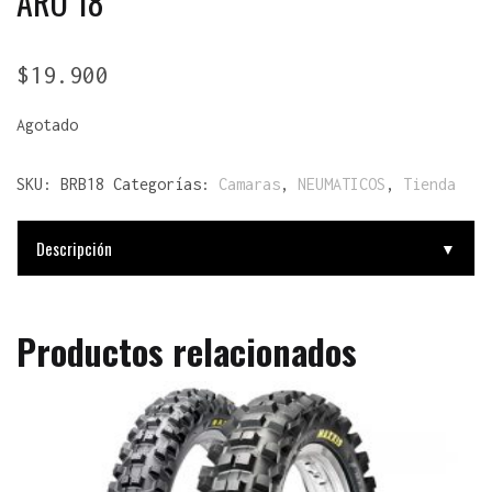
ARO 18
$
19.900
Agotado
SKU:
BRB18
Categorías:
Camaras
,
NEUMATICOS
,
Tienda
Descripción
▼
Productos relacionados