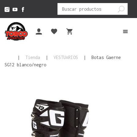
Buscar
por:
|
Tienda
|
VESTUARIOS
|
Botas Gaerne
SG12 blanco/negro