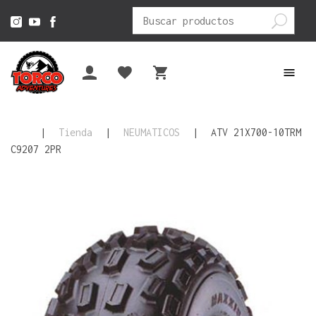
Buscar
por:
|
Tienda
|
NEUMATICOS
|
ATV 21X700-10TRM
C9207 2PR