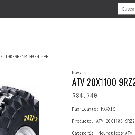
Buscar
por:
LUBRICANTES
MOTOS
NEUMATICOS
OFERTAS
R
0X1100-9RZ2M M934 6PR
CADENAS
ADVENTURES
ANTIPINCHAZO
F
Maxxis
MOTOR/2T
C -ATV
ATV
P
ATV 20X1100-9RZ
MOTOR/4T
CROSS
CAMARAS
P
ENDURO
ENDURO-CROSS
V
$
84.740
TODO TERRENO
MOUSSE
URBANA
SELLADOR-NEUMÁTICO
Fabricante:
MAXXIS
Producto:
ATV 20X1100-9RZ2
Categoría: Neumaticos>ATV