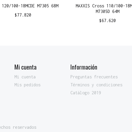
 120/100-18MCDE M7305 68M
MAXXIS Cross 110/100-18
M7305D 64M
$
77.820
$
67.620
Mi cuenta
Información
Mi cuenta
Preguntas frecuentes
Mis pedidos
Términos y condiciones
Catálogo 2019
echos reservados