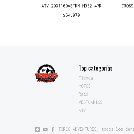
ATV 20X1100*8TRM M932 4PR
CROSS
$
64.970
Top categorías
Tienda
MOTOS
Raid
VESTUARIOS
ATV
TORCO ADVENTURES, todos los der