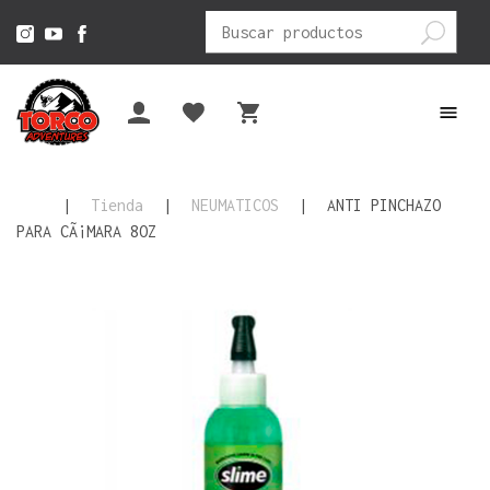
Buscar
por:
|
Tienda
|
NEUMATICOS
|
ANTI PINCHAZO
PARA CÃ¡MARA 8OZ