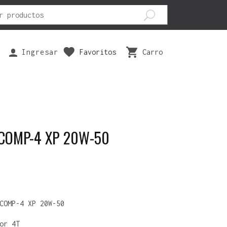
Ingresar
Favoritos
Carro
EPUESTOS
SEGURIDAD
VESTUARIOS
ILTRO AIRE
ANTIPARRAS
BOTAS
ASTILLAS FRENO
CODERAS
GUANTES
 COMP-4 XP 20W-50
ISTONES
FAJAS
PANTALONES
ARIOS
JOFAS
POLERAS
RODILLERAS
POLERONES
TRAJES
COMP-4 XP 20W-50
or 4T