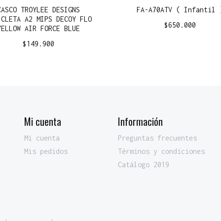
CASCO TROYLEE DESIGNS
FA-A70ATV ( Infantil 
ICLETA A2 MIPS DECOY FLO
$
650.000
YELLOW AIR FORCE BLUE
$
149.900
Mi cuenta
Información
Mi cuenta
Preguntas frecuentes
Mis pedidos
Términos y condiciones
Catálogo 2019