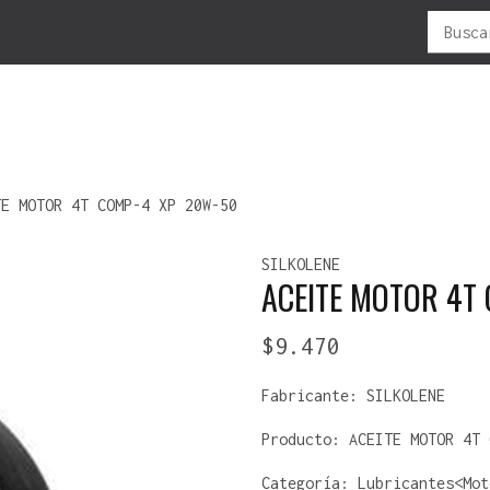
Buscar
por:
LUBRICANTES
MOTOS
NEUMATICOS
OFERTAS
R
TE MOTOR 4T COMP-4 XP 20W-50
CADENAS
ADVENTURES
ANTIPINCHAZO
F
SILKOLENE
MOTOR/2T
C -ATV
ATV
P
ACEITE MOTOR 4T
MOTOR/4T
CROSS
CAMARAS
P
ENDURO
ENDURO-CROSS
V
$
9.470
TODO TERRENO
MOUSSE
URBANA
SELLADOR-NEUMÁTICO
Fabricante:
SILKOLENE
Producto:
ACEITE MOTOR 4T 
Categoría: Lubricantes<Mot