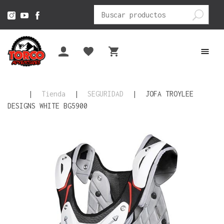
Buscar
por:
|
Tienda
|
SEGURIDAD
|
JOFA TROYLEE
DESIGNS WHITE BG5900