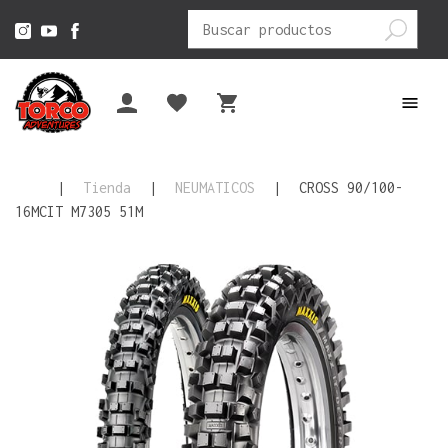
Buscar
por:
|
Tienda
|
NEUMATICOS
|
CROSS 90/100-
16MCIT M7305 51M