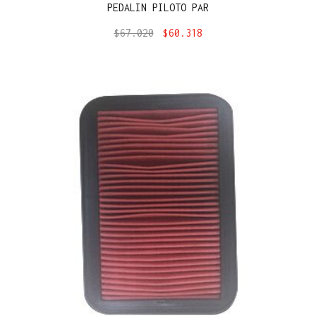
PEDALIN PILOTO PAR
$
67.020
$
60.318