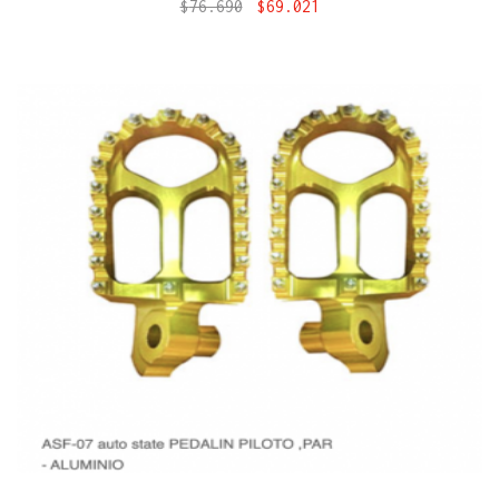
$
76.690
$
69.021