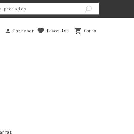
Ingresar
Favoritos
Carro
EPUESTOS
SEGURIDAD
VESTUARIOS
ILTRO AIRE
ANTIPARRAS
BOTAS
ASTILLAS FRENO
CODERAS
GUANTES
ISTONES
FAJAS
PANTALONES
ARIOS
JOFAS
POLERAS
RODILLERAS
POLERONES
TRAJES
arras