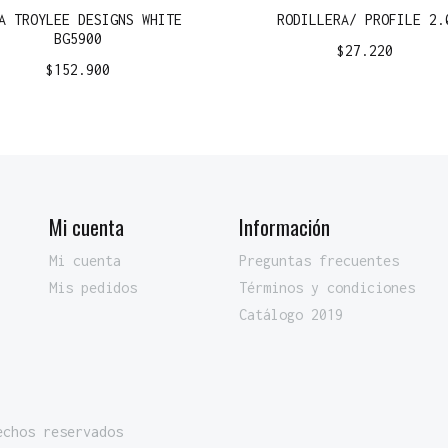
A TROYLEE DESIGNS WHITE
RODILLERA/ PROFILE 2.
BG5900
$
27.220
$
152.900
Mi cuenta
Información
Mi cuenta
Preguntas frecuentes
Mis pedidos
Términos y condiciones
Catálogo 2019
echos reservados