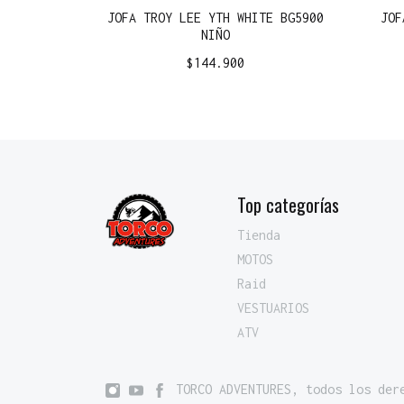
JOFA TROY LEE YTH WHITE BG5900
JOF
NIÑO
$
144.900
Top categorías
Tienda
MOTOS
Raid
VESTUARIOS
ATV
TORCO ADVENTURES, todos los der